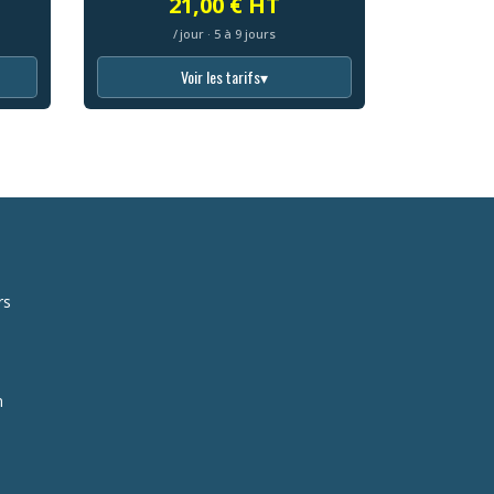
21,00 € HT
/ jour · 5 à 9 jours
Voir les tarifs
▾
rs
n