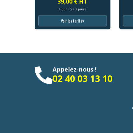
39,00 € HT
/ jour · 5 à 9 jours
Voir les tarifs
▾
Appelez-nous !
02 40 03 13 10