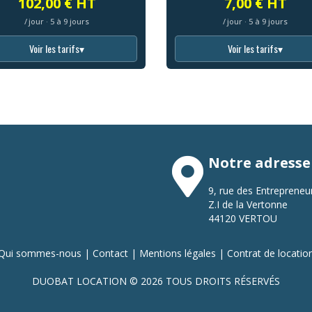
102,00 € HT
7,00 € HT
/ jour · 5 à 9 jours
/ jour · 5 à 9 jours
Voir les tarifs
▾
Voir les tarifs
▾
Notre adresse
9, rue des Entrepreneu
Z.I de la Vertonne
44120 VERTOU
Qui sommes-nous
|
Contact
|
Mentions légales
|
Contrat de locatio
DUOBAT LOCATION © 2026 TOUS DROITS RÉSERVÉS