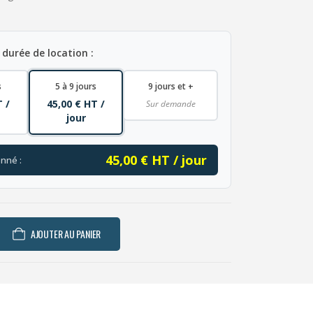
 durée de location :
s
5 à 9 jours
9 jours et +
T /
45,00 € HT /
Sur demande
jour
45,00 € HT / jour
onné :
AJOUTER AU PANIER