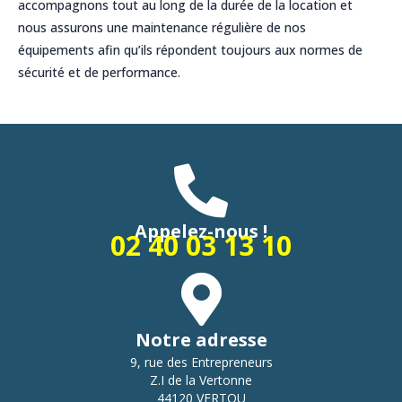
accompagnons tout au long de la durée de la location et
nous assurons une maintenance régulière de nos
équipements afin qu’ils répondent toujours aux normes de
sécurité et de performance.
Appelez-nous !
02 40 03 13 10
Notre adresse
9, rue des Entrepreneurs
Z.I de la Vertonne
44120 VERTOU