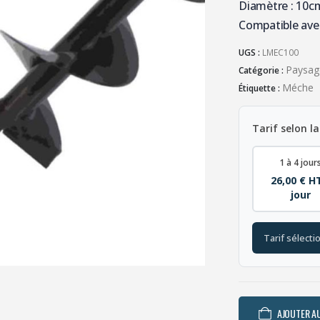
Diamètre : 10c
Compatible avec
UGS :
LMEC100
Paysag
Catégorie :
Méche
Étiquette :
Tarif selon la
1 à 4 jour
26,00 € H
jour
Tarif sélecti
AJOUTER AU