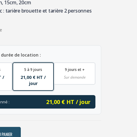
m, 15cm, 20cm
 : tarière brouette et tarière 2 personnes
e
 durée de location :
s
5 à 9 jours
9 jours et +
T /
21,00 € HT /
Sur demande
jour
21,00 € HT / jour
onné :
 PANIER