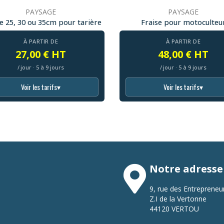
PAYSAGE
PAYSAGE
 25, 30 ou 35cm pour tarière
Fraise pour motoculteu
À PARTIR DE
À PARTIR DE
27,00 € HT
48,00 € HT
/ jour · 5 à 9 jours
/ jour · 5 à 9 jours
Voir les tarifs
▾
Voir les tarifs
▾
Notre adresse
9, rue des Entrepreneu
Z.I de la Vertonne
44120 VERTOU