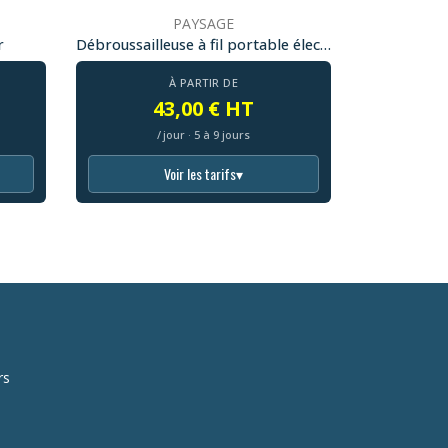
PAYSAGE
r
Débroussailleuse à fil portable électrique
À PARTIR DE
43,00 € HT
/ jour · 5 à 9 jours
Voir les tarifs
▾
rs