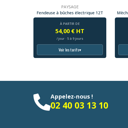
PAYSAGE
Fendeuse à bûches électrique 12T
Mèche
À PARTIR DE
54,00 € HT
/ jour · 5 à 9 jours
Voir les tarifs
▾
Appelez-nous !
02 40 03 13 10