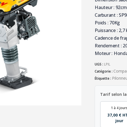
Hauteur : 92cm
Carburant : SP9
Poids : 70Kg
Puissance : 2,7
Cadence de fra
Rendement : 2
Moteur : Hond
UGS :
LPIL
Compac
Catégorie :
Pilonne
Étiquette :
Tarif selon la
1 à 4 jour
37,00 € H
jour