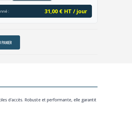
31,00 € HT / jour
onné :
 PANIER
les d’accès. Robuste et performante, elle garantit