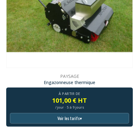
E
PAYSAGE
hermique
Dessoucheuse autonom
DE
À PARTIR DE
 HT
137,00 € 
ours
/ jour · 5 à 9 jou
s
▾
Voir les tarifs