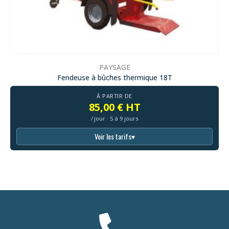
PAYSAGE
ue 18T
Dessoucheuse pour porte-out
À PARTIR DE
125,00 € HT
/ jour · 5 à 9 jours
Voir les tarifs
▾