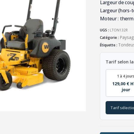
Largeur de cou
Largeur (hors-t
Moteur : ther
UGS :
LTON132R
Paysag
Catégorie :
Tondeu
Étiquette :
Tarif selon la
1 à 4 jour
129,00 € H
jour
Tarif sélecti