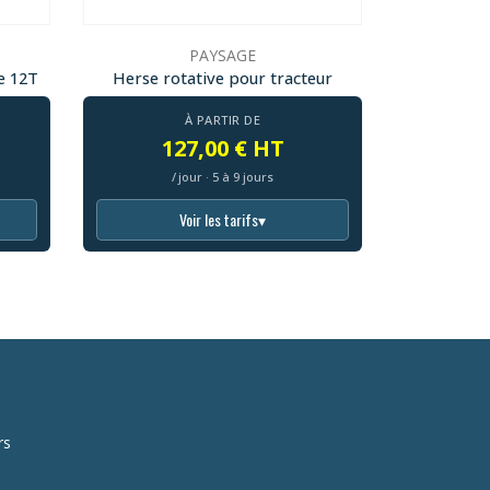
PAYSAGE
e 12T
Herse rotative pour tracteur
À PARTIR DE
127,00 € HT
/ jour · 5 à 9 jours
Voir les tarifs
▾
rs