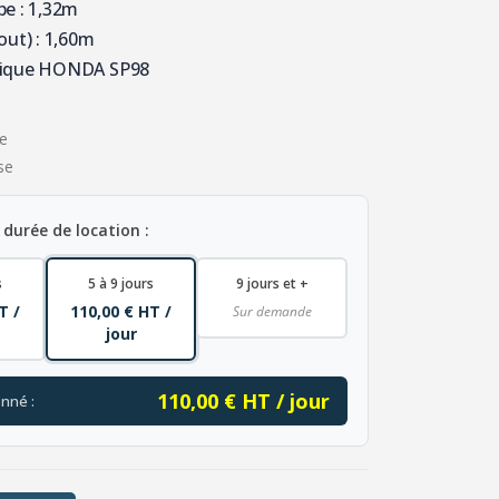
pe : 1,32m
out) : 1,60m
mique HONDA SP98
e
se
 durée de location :
s
5 à 9 jours
9 jours et +
T /
110,00 € HT /
Sur demande
jour
110,00 € HT / jour
onné :