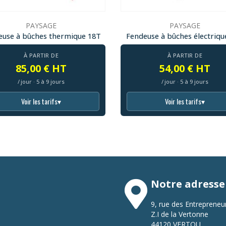
PAYSAGE
PAYSAGE
euse à bûches thermique 18T
Fendeuse à bûches électriqu
À PARTIR DE
À PARTIR DE
85,00 € HT
54,00 € HT
/ jour · 5 à 9 jours
/ jour · 5 à 9 jours
Voir les tarifs
▾
Voir les tarifs
▾
Notre adresse
9, rue des Entrepreneu
Z.I de la Vertonne
44120 VERTOU