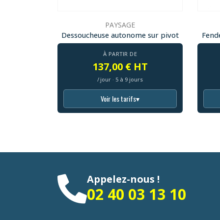
PAYSAGE
Dessoucheuse autonome sur pivot
Fend
À PARTIR DE
137,00 € HT
/ jour · 5 à 9 jours
Voir les tarifs
▾
Appelez-nous !
02 40 03 13 10